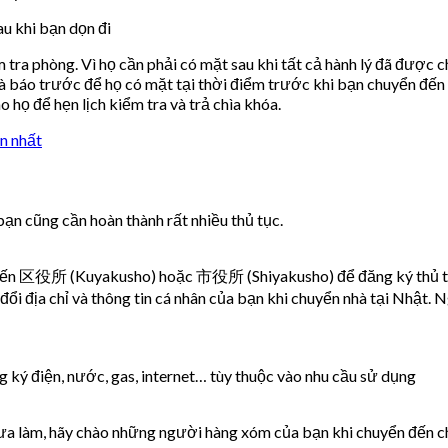
u khi bạn dọn đi
m tra phòng. Vì họ cần phải có mặt sau khi tất cả hành lý đã được
 là báo trước để họ có mặt tại thời điểm trước khi bạn chuyển đến
 họ để hẹn lịch kiểm tra và trả chìa khóa.
n nhất
ạn cũng cần hoàn thành rất nhiều thủ tục.
 đến 区役所 (Kuyakusho) hoặc 市役所 (Shiyakusho) để đăng ký thủ tục 
ổi địa chỉ và thông tin cá nhân của bạn khi chuyển nhà tại Nhật. 
 ký điện, nước, gas, internet… tùy thuộc vào nhu cầu sử dụng
a làm, hãy chào những người hàng xóm của bạn khi chuyển đến chỗ ở