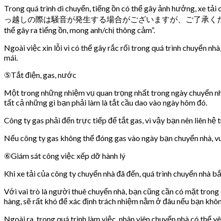
Trong quá trình di chuyển, tiếng ồn có thể gây ảnh hưởng, xe tả
っ越しの際は騒音が発生する場合がございますが、ご了承ください。Hikkoshi no sai wa 
thể gây ra tiếng ồn, mong anh/chị thông cảm”.
Ngoài việc xin lỗi vì có thể gây rắc rối trong quá trình chuyển 
mái.
⑤Tắt điện, gas, nước
Một trong những nhiệm vụ quan trọng nhất trong ngày chuyển nhà 
tất cả những gì bạn phải làm là tắt cầu dao vào ngày hôm đó.
Công ty gas phải đến trực tiếp để tắt gas, vì vậy bạn nên liên h
Nếu công ty gas không thể đóng gas vào ngày bạn chuyển nhà, vu
⑥Giám sát ​​công việc xếp dỡ hành lý
Khi xe tải của công ty chuyển nhà đã đến, quá trình chuyển nhà bắ
Với vai trò là người thuê chuyển nhà, bạn cũng cần có mặt trong
hàng, sẽ rất khó để xác định trách nhiệm nằm ở đâu nếu bạn khô
Ngoài ra, trong quá trình làm việc, nhân viên chuyển nhà có thể