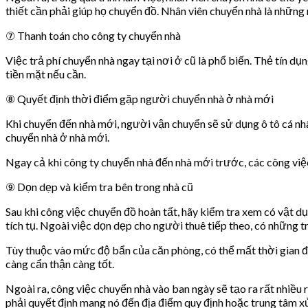
thiết cần phải giúp họ chuyển đồ. Nhân viên chuyển nhà là những
⑦ Thanh toán cho công ty chuyển nhà
Việc trả phí chuyển nhà ngay tại nơi ở cũ là phổ biến. Thẻ tín 
tiền mặt nếu cần.
⑧ Quyết định thời điểm gặp người chuyển nhà ở nhà mới
Khi chuyển đến nhà mới, người vận chuyển sẽ sử dụng ô tô cá nhâ
chuyển nhà ở nhà mới.
Ngay cả khi công ty chuyển nhà đến nhà mới trước, các công việ
⑨ Dọn dẹp và kiểm tra bên trong nhà cũ
Sau khi công việc chuyển đồ hoàn tất, hãy kiểm tra xem có vật dụ
tích tụ. Ngoài việc dọn dẹp cho người thuê tiếp theo, có những t
Tùy thuộc vào mức độ bẩn của căn phòng, có thể mất thời gian để
càng cẩn thận càng tốt.
Ngoài ra, công việc chuyển nhà vào ban ngày sẽ tạo ra rất nhiều r
phải quyết định mang nó đến địa điểm quy định hoặc trung tâm xử