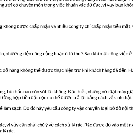
 người có chuyên môn trong việc khuân vác đồ đạc, vì vậy bạn khôn
dụng không được chấp nhận và nhiều công ty chỉ chấp nhận tiền mặt
n, phương tiện công cộng hoặc ô tô thuê. Sau khi mọi công việc ở
c dỡ hàng không thể được thực hiện trừ khi khách hàng đã đến. Hã
ng, bụi bẩn nào còn sót lại không. Đặc biệt, những nơi đặt máy gi
rường hợp tiền đặt cọc có thể được trả lại bằng cách vệ sinh thật 
 làm sạch. Do đó hãy yêu cầu công ty vận chuyển loại bỏ đồ nội th
ác, vì vậy cần phải chú ý về cách xử lý rác. Rác được đổ vào một n
 lý rác.