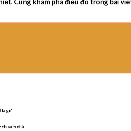
iết. Cùng khám phá điều đó trong bài viế
 là gì?
 chuyển nhà