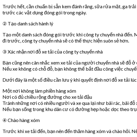
Trước hết, cần chuẩn bị sẵn kem đánh răng, sữa rửa mặt, ga trả
trước các vật dụng đóng gói trong ngày.
② Tạo danh sách hành lý
Tạo một danh sách đóng gói trước khi công ty chuyển nhà đến. M
đi trước, công ty chuyển nhà sẽ có thể thực hiện suôn sẻ hơn.
③ Xác nhận nơi đỗ xe tải của công ty chuyển nhà
Bạn cũng nên cân nhắc xem xe tải của người chuyển nhà sẽ đỗ ở đâu
Nếu xe không có chỗ đỗ, bạn không thể bắt đầu công việc chuyển
Dưới đây là một số điều cần lưu ý khi quyết định nơi đỗ xe tải lú
Một nơi không làm phiền hàng xóm
Nơi có đủ chiều rộng đường cho xe tải đậu
Tránh những nơi có nhiều người và xe qua lại như bãi rác, bãi đỗ 
Nếu bạn sống trong khu dân cư có đường hẹp hoặc dọc theo trục đ
④ Chào hàng xóm
Trước khi xe tải đến, bạn nên đến thăm hàng xóm và chào hỏi. Nế