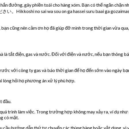
i chắn đường, gây phiền toái cho hàng xóm. Bạn có thể ngăn chặn n
sou on ga hassei suru baai ga gozaimasuga, go ryous
nhà, bạn cũng nên cảm ơn họ đã giúp đỡ mình trong thời gian vừa qu
là tắt điện, gas và nước. Đối với điện và nước, nếu bạn thông bá
ệ trước với công ty gas và báo thời gian để họ đến sớm vào ngày bạ
i lòng hỏi họ phương án xử lý phù hợp.
t đầu.
 quá trình làm việc. Trong trường hợp không may xảy ra, ví dụ như
ng có mặt.
 yêu cầu hướng dẫn thứ tự chuyển các thùng hàng hoặc vật dụng, vì