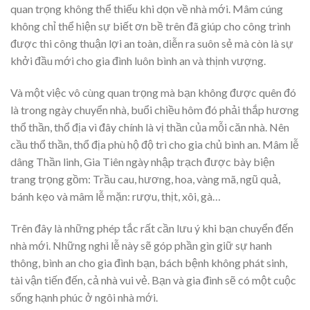
quan trọng không thể thiếu khi dọn về nhà mới. Mâm cúng
không chỉ thể hiện sự biết ơn bề trên đã giúp cho công trình
được thi công thuận lợi an toàn, diễn ra suôn sẻ mà còn là sự
khởi đầu mới cho gia đình luôn bình an và thịnh vượng.
Và một việc vô cùng quan trọng mà bạn không được quên đó
là trong ngày chuyển nhà, buổi chiều hôm đó phải thắp hương
thổ thần, thổ địa vì đây chính là vị thần của mỗi căn nhà. Nên
cầu thổ thần, thổ địa phù hộ độ trì cho gia chủ bình an. Mâm lễ
dâng Thần linh, Gia Tiên ngày nhập trạch được bày biện
trang trọng gồm: Trầu cau, hương, hoa, vàng mã, ngũ quả,
bánh kẹo và mâm lễ mặn: rượu, thịt, xôi, gà…
Trên đây là những phép tắc rất cần lưu ý khi bạn chuyển đến
nhà mới. Những nghi lễ này sẽ góp phần gìn giữ sự hanh
thông, bình an cho gia đình bạn, bách bệnh không phát sinh,
tài vận tiến đến, cả nhà vui vẻ. Bạn và gia đình sẽ có một cuộc
sống hạnh phúc ở ngôi nhà mới.