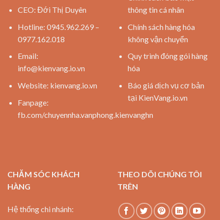
CEO: Đới Thị Duyên
thông tin cá nhân
Hotline: 0945.962.269 –
Chính sách hàng hóa
0977.162.018
không vận chuyển
Email:
Quy trình đóng gói hàng
info@kienvang.io.vn
hóa
Website:
kienvang.io.vn
Báo giá dịch vụ cơ bản
tại KienVang.io.vn
Fanpage:
fb.com/chuyennha.vanphong.kienvanghn
CHĂM SÓC KHÁCH
THEO DÕI CHÚNG TÔI
HÀNG
TRÊN
Hệ thống chi nhánh: