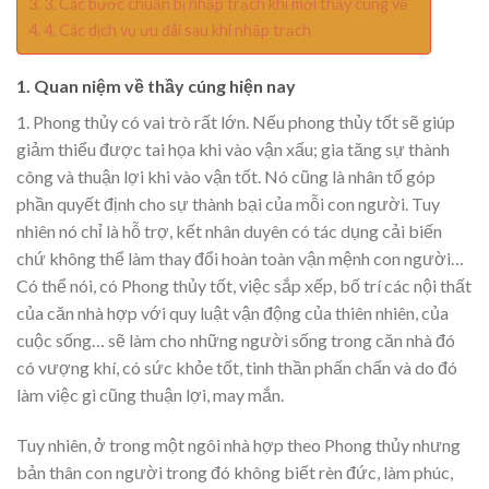
3. Các bước chuẩn bị nhập trạch khi mời thầy cúng về
4. Các dịch vụ ưu đãi sau khi nhập trạch
1. Quan niệm về thầy cúng hiện nay
1. Phong thủy có vai trò rất lớn. Nếu phong thủy tốt sẽ giúp
giảm thiểu được tai họa khi vào vận xấu; gia tăng sự thành
công và thuận lợi khi vào vận tốt. Nó cũng là nhân tố góp
phần quyết định cho sự thành bại của mỗi con người. Tuy
nhiên nó chỉ là hỗ trợ, kết nhân duyên có tác dụng cải biến
chứ không thể làm thay đổi hoàn toàn vận mệnh con người…
Có thể nói, có Phong thủy tốt, việc sắp xếp, bố trí các nội thất
của căn nhà hợp với quy luật vận động của thiên nhiên, của
cuộc sống… sẽ làm cho những người sống trong căn nhà đó
có vượng khí, có sức khỏe tốt, tinh thần phấn chấn và do đó
làm việc gì cũng thuận lợi, may mắn.
Tuy nhiên, ở trong một ngôi nhà hợp theo Phong thủy nhưng
bản thân con người trong đó không biết rèn đức, làm phúc,