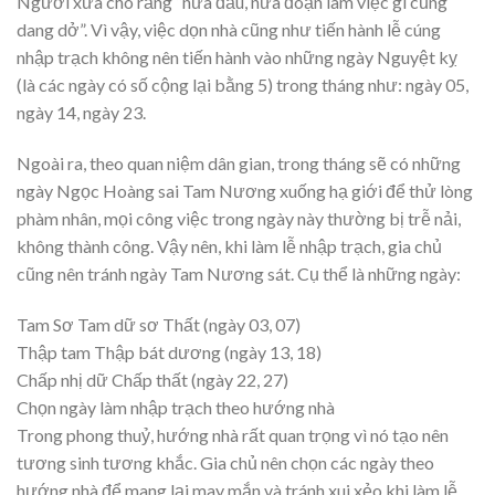
Người xưa cho rằng “nửa đầu, nửa đoạn làm việc gì cũng
dang dở”. Vì vậy, việc dọn nhà cũng như tiến hành lễ cúng
nhập trạch không nên tiến hành vào những ngày Nguyệt kỵ
(là các ngày có số cộng lại bằng 5) trong tháng như: ngày 05,
ngày 14, ngày 23.
Ngoài ra, theo quan niệm dân gian, trong tháng sẽ có những
ngày Ngọc Hoàng sai Tam Nương xuống hạ giới để thử lòng
phàm nhân, mọi công việc trong ngày này thường bị trễ nải,
không thành công. Vậy nên, khi làm lễ nhập trạch, gia chủ
cũng nên tránh ngày Tam Nương sát. Cụ thể là những ngày:
Tam Sơ Tam dữ sơ Thất (ngày 03, 07)
Thập tam Thập bát dương (ngày 13, 18)
Chấp nhị dữ Chấp thất (ngày 22, 27)
Chọn ngày làm nhập trạch theo hướng nhà
Trong phong thuỷ, hướng nhà rất quan trọng vì nó tạo nên
tương sinh tương khắc. Gia chủ nên chọn các ngày theo
hướng nhà để mang lại may mắn và tránh xui xẻo khi làm lễ