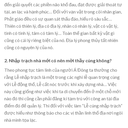
đến giải quyết các phiền não khổ đau, đạt được giải thoát tự
tại, an lạc và hạnh phúc… Đối với vạn vật trong cõi nhân gian,
Phật giáo đều có sự quan sát thấu đáo, hiểu rõ sâu sắc…
Thiên có thiên lý, địa có địa lý, nhân có nhân lý, vật có vật lý,
tình có tình lý, tâm có tâm lý… Toàn thể gian bất kỳ vật gì
cũng có cái lý riêng biệt của nó. Địa lý phong thủy tất nhiên
cũng có nguyên lý của nó.
2. Nhập trạch nhà mới có nên mời thầy cúng không?
Theo phong tục tâm linh của người Á Đông ta thường cho
rằng Lễ nhập trạch là một trong các nghi lễ quan trọng cùng
với Lễ động thổ, Lễ cất nóc trước khi xây dựng nhà… Việc
này cũng giống như việc khi ta di chuyển đến ở một chỗ mới
nào đó thì cũng cần phải đăng kí tạm trú với công an tại địa
điểm đó để quản lý. Thì đối với việc làm “Lễ cúng nhập trạch”
được hiểu như thông báo cho các vị thần linh thổ địa nơi ngôi
nhà mình tọa lạc.