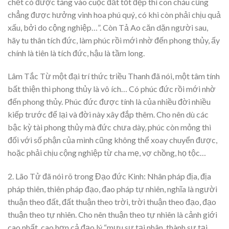
chết có được táng vào cuộc đất tốt đẹp thì con cháu cũng
chẳng được hưởng vinh hoa phú quý, có khi còn phải chịu quả
xấu, bởi do cộng nghiệp…”. Còn Tả Ao căn dặn người sau,
hãy tu thân tích đức, làm phúc rồi mới nhờ đến phong thủy, ấy
chính là tiên là tích đức, hậu là tầm long.
Lâm Tắc Từ một đại trí thức triều Thanh đã nói, một tâm tính
bất thiện thì phong thủy là vô ích… Có phúc đức rồi mới nhờ
đến phong thủy. Phúc đức được tính là của nhiều đời nhiều
kiếp trước để lại và đời này xây đắp thêm. Cho nên dù các
bậc kỳ tài phong thủy mà đức chưa dày, phúc còn mỏng thì
đối với số phận của mình cũng không thể xoay chuyển được,
hoặc phải chịu cộng nghiệp từ cha mẹ, vợ chồng, họ tộc…
2. Lão Tử đã nói rõ trong Đạo đức Kinh: Nhân pháp địa, địa
pháp thiên, thiên pháp đạo, đao pháp tự nhiên, nghĩa là người
thuận theo đất, đất thuận theo trời, trời thuận theo đạo, đạo
thuận theo tự nhiên. Cho nên thuận theo tự nhiên là cảnh giới
cao nhất, cao hơn cả đạo lý “mưu sự tại nhân, thành sự tại