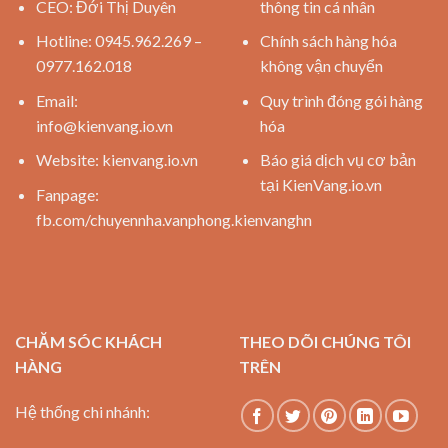
CEO: Đới Thị Duyên
thông tin cá nhân
Hotline: 0945.962.269 –
Chính sách hàng hóa
0977.162.018
không vận chuyển
Email:
Quy trình đóng gói hàng
info@kienvang.io.vn
hóa
Website:
kienvang.io.vn
Báo giá dịch vụ cơ bản
tại KienVang.io.vn
Fanpage:
fb.com/chuyennha.vanphong.kienvanghn
CHĂM SÓC KHÁCH
THEO DÕI CHÚNG TÔI
HÀNG
TRÊN
Hệ thống chi nhánh: