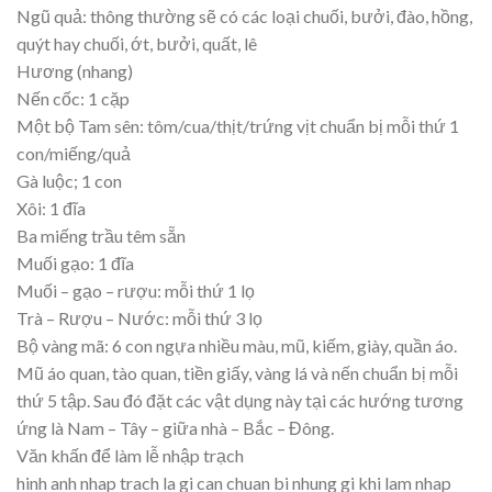
Ngũ quả: thông thường sẽ có các loại chuối, bưởi, đào, hồng,
quýt hay chuối, ớt, bưởi, quất, lê
Hương (nhang)
Nến cốc: 1 cặp
Một bộ Tam sên: tôm/cua/thịt/trứng vịt chuẩn bị mỗi thứ 1
con/miếng/quả
Gà luộc; 1 con
Xôi: 1 đĩa
Ba miếng trầu têm sẵn
Muối gạo: 1 đĩa
Muối – gạo – rượu: mỗi thứ 1 lọ
Trà – Rượu – Nước: mỗi thứ 3 lọ
Bộ vàng mã: 6 con ngựa nhiều màu, mũ, kiếm, giày, quần áo.
Mũ áo quan, tào quan, tiền giấy, vàng lá và nến chuẩn bị mỗi
thứ 5 tập. Sau đó đặt các vật dụng này tại các hướng tương
ứng là Nam – Tây – giữa nhà – Bắc – Đông.
Văn khấn để làm lễ nhập trạch
hinh anh nhap trach la gi can chuan bi nhung gi khi lam nhap