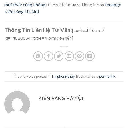
mời thầy cúng không
rồi. Để đặt mua vui lòng inbox
fanapge
Kiến vàng Hà Nội
.
Thông Tin Liên Hệ Tư Vấn:
[contact-form-7
id="4820054" title="Form liên hệ"]
This entry was posted in
Tin phong thủy
. Bookmark the
permalink
.
KIẾN VÀNG HÀ NỘI