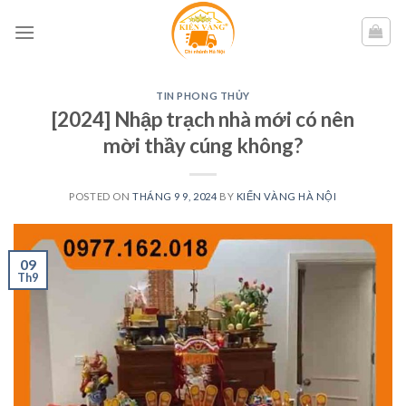
Skip
to
content
TIN PHONG THỦY
[2024] Nhập trạch nhà mới có nên
mời thầy cúng không?
POSTED ON
THÁNG 9 9, 2024
BY
KIẾN VÀNG HÀ NỘI
09
Th9