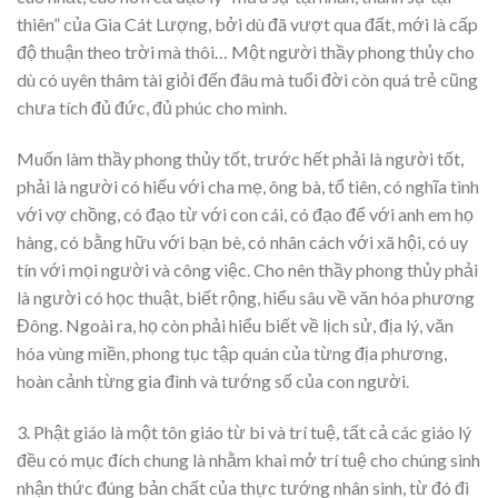
thiên” của Gia Cát Lượng, bởi dù đã vượt qua đất, mới là cấp
độ thuận theo trời mà thôi… Một người thầy phong thủy cho
dù có uyên thâm tài giỏi đến đâu mà tuổi đời còn quá trẻ cũng
chưa tích đủ đức, đủ phúc cho mình.
Muốn làm thầy phong thủy tốt, trước hết phải là người tốt,
phải là người có hiếu với cha mẹ, ông bà, tổ tiên, có nghĩa tình
với vợ chồng, có đạo từ với con cái, có đạo để với anh em họ
hàng, có bằng hữu với bạn bè, có nhân cách với xã hội, có uy
tín với mọi người và công việc. Cho nên thầy phong thủy phải
là người có học thuật, biết rộng, hiểu sâu về văn hóa phương
Đông. Ngoài ra, họ còn phải hiểu biết về lịch sử, địa lý, văn
hóa vùng miền, phong tục tập quán của từng địa phương,
hoàn cảnh từng gia đình và tướng số của con người.
3. Phật giáo là một tôn giáo từ bi và trí tuệ, tất cả các giáo lý
đều có mục đích chung là nhằm khai mở trí tuệ cho chúng sinh
nhận thức đúng bản chất của thực tướng nhân sinh, từ đó đi