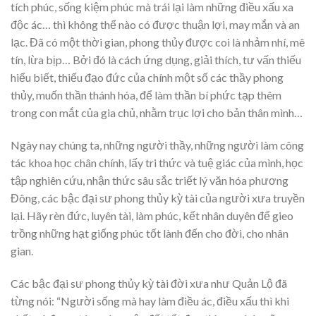
tích phúc, sống kiệm phúc mà trái lại làm những điều xấu xa
độc ác… thì không thể nào có được thuận lợi, may mắn và an
lạc. Đã có một thời gian, phong thủy được coi là nhảm nhí, mê
tín, lừa bịp… Bởi đó là cách ứng dụng, giải thích, tư vấn thiếu
hiểu biết, thiếu đạo đức của chính một số các thầy phong
thủy, muốn thần thánh hóa, để làm thần bí phức tạp thêm
trong con mắt của gia chủ, nhằm trục lợi cho bản thân mình…
Ngày nay chúng ta, những người thầy, những người làm công
tác khoa học chân chính, lấy tri thức và tuệ giác của mình, học
tập nghiên cứu, nhận thức sâu sắc triết lý văn hóa phương
Đông, các bậc đại sư phong thủy kỳ tài của người xưa truyền
lại. Hãy rèn đức, luyên tài, làm phúc, kết nhân duyên để gieo
trồng những hạt giống phúc tốt lành đến cho đời, cho nhân
gian.
Các bậc đại sư phong thủy kỳ tài đời xưa như Quản Lộ đã
từng nói: “Người sống mà hay làm điều ác, điều xấu thì khi