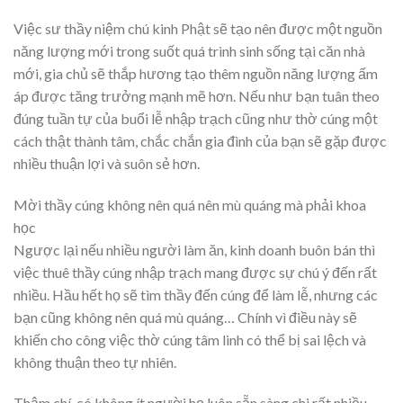
Việc sư thầy niệm chú kinh Phật sẽ tạo nên được một nguồn
năng lượng mới trong suốt quá trình sinh sống tại căn nhà
mới, gia chủ sẽ thắp hương tạo thêm nguồn năng lượng ấm
áp được tăng trưởng mạnh mẽ hơn. Nếu như bạn tuân theo
đúng tuần tự của buổi lễ nhập trạch cũng như thờ cúng một
cách thật thành tâm, chắc chắn gia đình của bạn sẽ gặp được
nhiều thuận lợi và suôn sẻ hơn.
Mời thầy cúng không nên quá nên mù quáng mà phải khoa
học
Ngược lại nếu nhiều người làm ăn, kinh doanh buôn bán thì
việc thuê thầy cúng nhập trạch mang được sự chú ý đến rất
nhiều. Hầu hết họ sẽ tìm thầy đến cúng để làm lễ, nhưng các
bạn cũng không nên quá mù quáng… Chính vì điều này sẽ
khiến cho công việc thờ cúng tâm linh có thể bị sai lệch và
không thuận theo tự nhiên.
Thậm chí, có không ít người họ luôn sẵn sàng chi rất nhiều