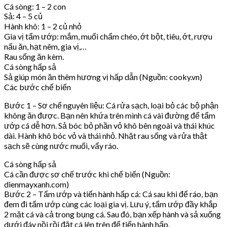
Cá sòng: 1 – 2 con
Sả: 4 – 5 củ
Hành khô: 1 – 2 củ nhỏ
Gia vị tẩm ướp: mắm, muối chẩm chéo, ớt bột, tiêu, ớt, rượu
nấu ăn, hạt nêm, gia vị,…
Rau sống ăn kèm.
Cá sòng hấp sả
Sả giúp món ăn thêm hương vị hấp dẫn (Nguồn: cooky.vn)
Các bước chế biến
Bước 1 – Sơ chế nguyên liệu: Cá rửa sạch, loại bỏ các bộ phận
không ăn được. Bạn nên khứa trên mình cá vài đường để tẩm
ướp cá dễ hơn. Sả bóc bỏ phần vỏ khô bên ngoài và thái khúc
dài. Hành khô bóc vỏ và thái nhỏ. Nhặt rau sống và rửa thật
sạch sẽ cùng nước muối, vẩy ráo.
Cá sòng hấp sả
Cá cần được sơ chế trước khi chế biến (Nguồn:
dienmayxanh.com)
Bước 2 – Tẩm ướp và tiến hành hấp cá: Cá sau khi để ráo, bạn
đem đi tẩm ướp cùng các loại gia vị. Lưu ý, tẩm ướp đầy khắp
2 mặt cá và cả trong bụng cá. Sau đó, bạn xếp hành và sả xuống
dưới đáy nồi rồi đặt cá lên trên để tiến hành hấp.