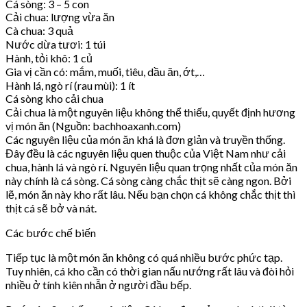
Cá sòng: 3 – 5 con
Cải chua: lượng vừa ăn
Cà chua: 3 quả
Nước dừa tươi: 1 túi
Hành, tỏi khô: 1 củ
Gia vị cần có: mắm, muối, tiêu, dầu ăn, ớt,…
Hành lá, ngò rí (rau mùi): 1 ít
Cá sòng kho cải chua
Cải chua là một nguyên liệu không thể thiếu, quyết định hương
vị món ăn (Nguồn: bachhoaxanh.com)
Các nguyên liệu của món ăn khá là đơn giản và truyền thống.
Đây đều là các nguyên liệu quen thuộc của Việt Nam như cải
chua, hành lá và ngò rí. Nguyên liệu quan trọng nhất của món ăn
này chính là cá sòng. Cá sòng càng chắc thịt sẽ càng ngon. Bởi
lẽ, món ăn này kho rất lâu. Nếu bạn chọn cá không chắc thịt thì
thịt cá sẽ bở và nát.
Các bước chế biến
Tiếp tục là một món ăn không có quá nhiều bước phức tạp.
Tuy nhiên, cá kho cần có thời gian nấu nướng rất lâu và đòi hỏi
nhiều ở tính kiên nhẫn ở người đầu bếp.