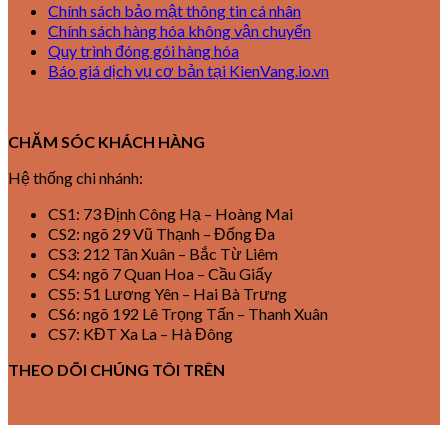
Chính sách bảo mật thông tin cá nhân
Chính sách hàng hóa không vận chuyển
Quy trình đóng gói hàng hóa
Báo giá dịch vụ cơ bản tại KienVang.io.vn
CHĂM SÓC KHÁCH HÀNG
Hệ thống chi nhánh:
CS1: 73 Định Công Hạ – Hoàng Mai
CS2: ngõ 29 Vũ Thạnh – Đống Đa
CS3: 212 Tân Xuân – Bắc Từ Liêm
CS4: ngõ 7 Quan Hoa – Cầu Giấy
CS5: 51 Lương Yên – Hai Bà Trưng
CS6: ngõ 192 Lê Trọng Tấn – Thanh Xuân
CS7: KĐT Xa La – Hà Đông
THEO DÕI CHÚNG TÔI TRÊN