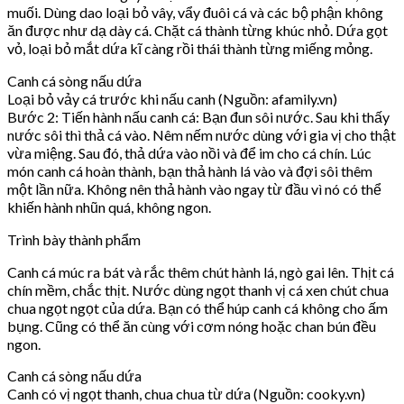
muối. Dùng dao loại bỏ vây, vẩy đuôi cá và các bộ phận không
ăn được như dạ dày cá. Chặt cá thành từng khúc nhỏ. Dứa gọt
vỏ, loại bỏ mắt dứa kĩ càng rồi thái thành từng miếng mỏng.
Canh cá sòng nấu dứa
Loại bỏ vảy cá trước khi nấu canh (Nguồn: afamily.vn)
Bước 2: Tiến hành nấu canh cá: Bạn đun sôi nước. Sau khi thấy
nước sôi thì thả cá vào. Nêm nếm nước dùng với gia vị cho thật
vừa miệng. Sau đó, thả dứa vào nồi và để im cho cá chín. Lúc
món canh cá hoàn thành, bạn thả hành lá vào và đợi sôi thêm
một lần nữa. Không nên thả hành vào ngay từ đầu vì nó có thể
khiến hành nhũn quá, không ngon.
Trình bày thành phẩm
Canh cá múc ra bát và rắc thêm chút hành lá, ngò gai lên. Thịt cá
chín mềm, chắc thịt. Nước dùng ngọt thanh vị cá xen chút chua
chua ngọt ngọt của dứa. Bạn có thể húp canh cá không cho ấm
bụng. Cũng có thể ăn cùng với cơm nóng hoặc chan bún đều
ngon.
Canh cá sòng nấu dứa
Canh có vị ngọt thanh, chua chua từ dứa (Nguồn: cooky.vn)