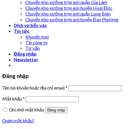
Chuyển kho xưởng trọn gói quận Gia Lâm
Chuyển kho xưởng trọn gói huyện Hoài Đức
Chuyển kho xưởng trọn gói quận Long Biên
Chuyển kho xưởng trọn gói huyện Đan Phượng
Dịch vụ bốc vác
Tin tức
Khuyến mại
Tin công ty
Tư vấn
Đăng nhập
Newsletter
Đăng nhập
Tên tài khoản hoặc địa chỉ email
*
Mật khẩu
*
Ghi nhớ mật khẩu
Đăng nhập
Quên mật khẩu?