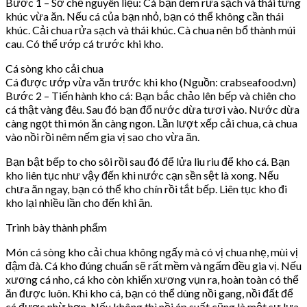
Bước 1 – Sơ chế nguyên liệu: Cá bạn đem rửa sạch và thái từng
khúc vừa ăn. Nếu cá của bạn nhỏ, bạn có thể không cần thái
khúc. Cải chua rửa sạch và thái khúc. Cà chua nên bổ thành múi
cau. Có thể ướp cá trước khi kho.
Cá sòng kho cải chua
Cá được ướp vừa văn trước khi kho (Nguồn: crabseafood.vn)
Bước 2 – Tiến hành kho cá: Bạn bắc chảo lên bếp và chiên cho
cá thật vàng đêu. Sau đó bạn đổ nước dừa tươi vào. Nước dừa
càng ngọt thì món ăn càng ngon. Lần lượt xếp cải chua, cà chua
vào nồi rồi nêm nếm gia vị sao cho vừa ăn.
Bạn bật bếp to cho sôi rồi sau đó để lửa liu riu để kho cá. Bạn
kho liên tục như vậy đến khi nước cạn sền sệt là xong. Nếu
chưa ăn ngay, bạn có thể kho chín rồi tắt bếp. Liên tục kho đi
kho lại nhiều lần cho đến khi ăn.
Trình bày thành phẩm
Món cá sòng kho cải chua không ngấy mà có vị chua nhẹ, mùi vị
đậm đà. Cá kho đúng chuẩn sẽ rất mềm và ngấm đều gia vị. Nếu
xương cá nho, cá kho còn khiến xương vụn ra, hoàn toàn có thể
ăn được luôn. Khi kho cá, bạn có thể dùng nồi gang, nồi đất để
cá được nhừ hơn. Nếu không thì nồi áp suất cũng là một sự lựa