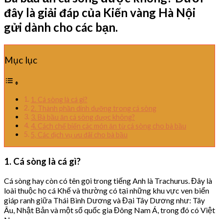
đây là giải đáp của Kiến vàng Hà Nội
gửi dành cho các bạn.
Mục lục
1. Cá sòng là cá gì?
2. Thành phần dinh dưỡng trong cá sòng
3. Bà bầu ăn cá sòng được không?
4. Cách chế biến các món ăn từ cá sòng cho bà bầu
5, Các dịch vụ ưu đãi cho bà bầu
1. Cá sòng là cá gì?
Cá sòng hay còn có tên gọi trong tiếng Anh là Trachurus. Đây là
loài thuộc họ cá Khế và thường có tại những khu vực ven biển
giáp ranh giữa Thái Bình Dương và Đại Tây Dương như: Tây
Âu, Nhật Bản và một số quốc gia Đông Nam Á, trong đó có Việt