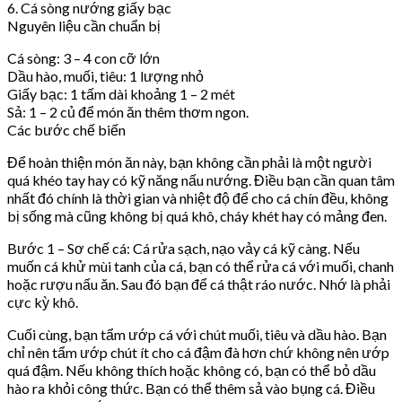
6. Cá sòng nướng giấy bạc
Nguyên liệu cần chuẩn bị
Cá sòng: 3 – 4 con cỡ lớn
Dầu hào, muối, tiêu: 1 lượng nhỏ
Giấy bạc: 1 tấm dài khoảng 1 – 2 mét
Sả: 1 – 2 củ để món ăn thêm thơm ngon.
Các bước chế biến
Để hoàn thiện món ăn này, bạn không cần phải là một người
quá khéo tay hay có kỹ năng nấu nướng. Điều bạn cần quan tâm
nhất đó chính là thời gian và nhiệt độ để cho cá chín đều, không
bị sống mà cũng không bị quá khô, cháy khét hay có mảng đen.
Bước 1 – Sơ chế cá: Cá rửa sạch, nạo vảy cá kỹ càng. Nếu
muốn cá khử mùi tanh của cá, bạn có thể rửa cá với muối, chanh
hoặc rượu nấu ăn. Sau đó bạn để cá thật ráo nước. Nhớ là phải
cực kỳ khô.
Cuối cùng, bạn tẩm ướp cá với chút muối, tiêu và dầu hào. Bạn
chỉ nên tẩm ướp chút ít cho cá đậm đà hơn chứ không nên ướp
quá đậm. Nếu không thích hoặc không có, bạn có thể bỏ dầu
hào ra khỏi công thức. Bạn có thể thêm sả vào bụng cá. Điều