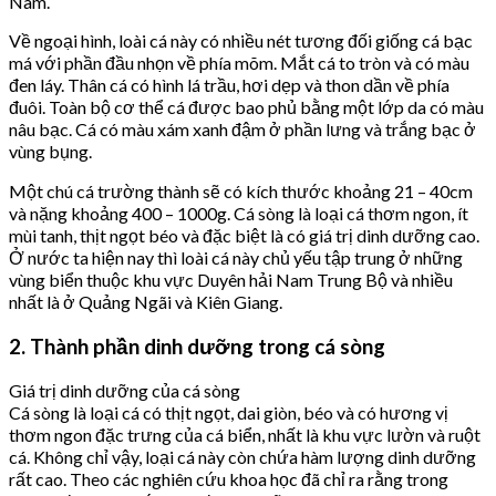
Nam.
Về ngoại hình, loài cá này có nhiều nét tương đối giống cá bạc
má với phần đầu nhọn về phía mõm. Mắt cá to tròn và có màu
đen láy. Thân cá có hình lá trầu, hơi dẹp và thon dần về phía
đuôi. Toàn bộ cơ thể cá được bao phủ bằng một lớp da có màu
nâu bạc. Cá có màu xám xanh đậm ở phần lưng và trắng bạc ở
vùng bụng.
Một chú cá trường thành sẽ có kích thước khoảng 21 – 40cm
và nặng khoảng 400 – 1000g. Cá sòng là loại cá thơm ngon, ít
mùi tanh, thịt ngọt béo và đặc biệt là có giá trị dinh dưỡng cao.
Ở nước ta hiện nay thì loài cá này chủ yếu tập trung ở những
vùng biển thuộc khu vực Duyên hải Nam Trung Bộ và nhiều
nhất là ở Quảng Ngãi và Kiên Giang.
2. Thành phần dinh dưỡng trong cá sòng
Giá trị dinh dưỡng của cá sòng
Cá sòng là loại cá có thịt ngọt, dai giòn, béo và có hương vị
thơm ngon đặc trưng của cá biển, nhất là khu vực lườn và ruột
cá. Không chỉ vậy, loại cá này còn chứa hàm lượng dinh dưỡng
rất cao. Theo các nghiên cứu khoa học đã chỉ ra rằng trong