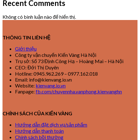
Recent Comments
Không có bình luận nào để hiển thị.
THÔNG TIN LIÊN HỆ
Giới thiệu
Công ty vận chuyển Kiến Vàng Hà Nội
Trụ sở: Số 73 Định Công Hạ – Hoàng Mai – Hà Nội
CEO: Đới Thị Duyên
Hotline: 0945.962.269 – 0977.162.018
Email: info@kienvang.io.vn
Website:
kienvang.io.vn
Fanpage:
fb.com/chuyennha.vanphong.kienvanghn
CHÍNH SÁCH CỦA KIẾN VÀNG
Hướng dẫn đặt dịch vụ/sản phẩm
Hướng dẫn thanh toán
Chính sách bồi thường