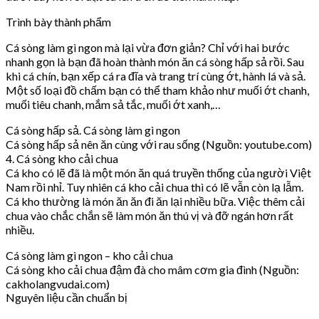
Trình bày thành phẩm
Cá sòng làm gì ngon mà lại vừa đơn giản? Chỉ với hai bước
nhanh gọn là bạn đã hoàn thành món ăn cá sòng hấp sả rồi. Sau
khi cá chín, bạn xếp cá ra đĩa và trang trí cùng ớt, hành lá và sả.
Một số loại đồ chấm bạn có thể tham khảo như muối ớt chanh,
muối tiêu chanh, mắm sả tắc, muối ớt xanh,…
Cá sòng hấp sả. Cá sòng làm gì ngon
Cá sòng hấp sả nên ăn cùng với rau sống (Nguồn: youtube.com)
4. Cá sòng kho cải chua
Cá kho có lẽ đã là một món ăn quá truyền thống của người Việt
Nam rồi nhỉ. Tuy nhiên cá kho cải chua thì có lẽ vẫn còn lạ lẫm.
Cá kho thường là món ăn ăn đi ăn lại nhiều bữa. Việc thêm cải
chua vào chắc chắn sẽ làm món ăn thú vị và đỡ ngán hơn rất
nhiều.
Cá sòng làm gì ngon – kho cải chua
Cá sòng kho cải chua đậm đà cho mâm cơm gia đình (Nguồn:
cakholangvudai.com)
Nguyên liệu cần chuẩn bị