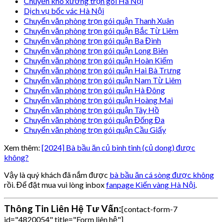
Chuyển kho xưởng trọn gói Hà Nội
Dịch vụ bốc vác Hà Nội
Chuyển văn phòng trọn gói quận Thanh Xuân
Chuyển văn phòng trọn gói quận Bắc Từ Liêm
Chuyển văn phòng trọn gói quận Ba Đình
Chuyển văn phòng trọn gói quận Long Biên
Chuyển văn phòng trọn gói quận Hoàn Kiếm
Chuyển văn phòng trọn gói quận Hai Bà Trưng
Chuyển văn phòng trọn gói quận Nam Từ Liêm
Chuyển văn phòng trọn gói quận Hà Đông
Chuyển văn phòng trọn gói quận Hoàng Mai
Chuyển văn phòng trọn gói quận Tây Hồ
Chuyển văn phòng trọn gói quận Đống Đa
Chuyển văn phòng trọn gói quận Cầu Giấy
Xem thêm:
[2024] Bà bầu ăn củ bình tinh (củ dong) được
không?
Vậy là quý khách đã nắm được
bà bầu ăn cá sòng được không
rồi. Để đặt mua vui lòng inbox
fanpage Kiến vàng Hà Nội
.
Thông Tin Liên Hệ Tư Vấn:
[contact-form-7
id="4820054" title="Form liên hệ"]