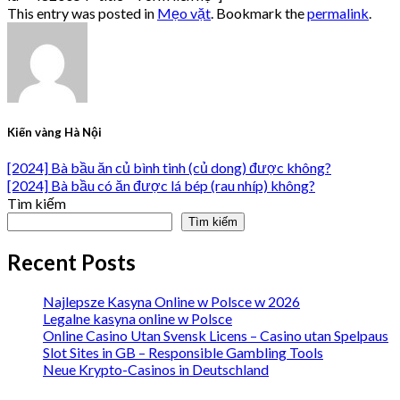
This entry was posted in
Mẹo vặt
. Bookmark the
permalink
.
Kiến vàng Hà Nội
[2024] Bà bầu ăn củ bình tinh (củ dong) được không?
[2024] Bà bầu có ăn được lá bép (rau nhíp) không?
Tìm kiếm
Tìm kiếm
Recent Posts
Najlepsze Kasyna Online w Polsce w 2026
Legalne kasyna online w Polsce
Online Casino Utan Svensk Licens – Casino utan Spelpaus
Slot Sites in GB – Responsible Gambling Tools
Neue Krypto-Casinos in Deutschland