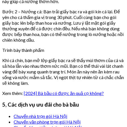
này giúp cá nướng thơm hơn.
Bước 2 – Nướng cá: Bạn trải giấy bạc ra và gói kín cá lại. Để
yên cho cá thấm gia vị trong 30 phút. Cuối cùng bạn cho gói
giấy bạc lên bếp than hoa và nướng. Lưu ý lật mặt gói giấy
thường xuyên để cá được chín đều. Nếu nhà bạn không dùng
được bếp than hoa, bạn có thể nướng trong lò nướng hoặc nồi
chiên không dầu.
Trình bày thành phẩm
Khi cá chín, bạn mở lớp giấy bạc ra sẽ thấy mùi thơm của cá và
sả hòa lẫn vào nhau thơm nức mũi. Bạn có thể thái vài lát chanh
vàng để bày xung quanh trang trí. Món ăn này nên ăn kèm rau
sống và nước mắm sả tắc. Vị ngọt thịt tự nhiên từ cá chắc chắn
sẽ không làm.
Xem thêm:
[2024] Bà bầu có được ăn quả cọ không?
5, Các dịch vụ ưu đãi cho bà bầu
Chuyển nhà trọn gói Hà Nội
Chuyển văn phòng trọn gói Hà Nội