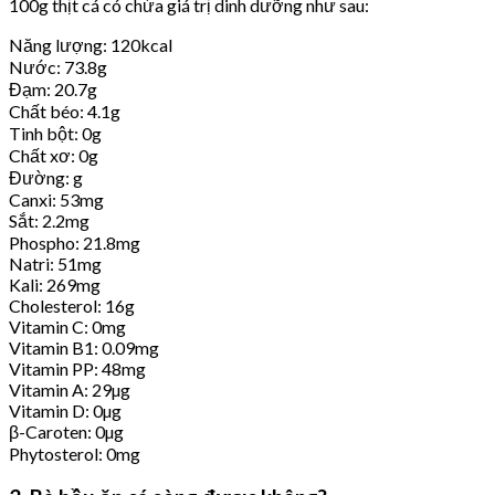
100g thịt cá có chứa giá trị dinh dưỡng như sau:
Năng lượng: 120kcal
Nước: 73.8g
Đạm: 20.7g
Chất béo: 4.1g
Tinh bột: 0g
Chất xơ: 0g
Đường: g
Canxi: 53mg
Sắt: 2.2mg
Phospho: 21.8mg
Natri: 51mg
Kali: 269mg
Cholesterol: 16g
Vitamin C: 0mg
Vitamin B1: 0.09mg
Vitamin PP: 48mg
Vitamin A: 29µg
Vitamin D: 0µg
β-Caroten: 0µg
Phytosterol: 0mg