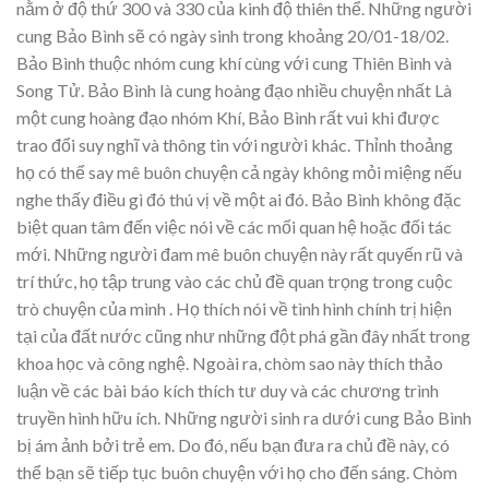
nằm ở độ thứ 300 và 330 của kinh độ thiên thể. Những người
cung Bảo Bình sẽ có ngày sinh trong khoảng 20/01-18/02.
Bảo Bình thuộc nhóm cung khí cùng với cung Thiên Bình và
Song Tử. Bảo Bình là cung hoàng đạo nhiều chuyện nhất Là
một cung hoàng đạo nhóm Khí, Bảo Bình rất vui khi được
trao đổi suy nghĩ và thông tin với người khác. Thỉnh thoảng
họ có thể say mê buôn chuyện cả ngày không mỏi miệng nếu
nghe thấy điều gì đó thú vị về một ai đó. Bảo Bình không đặc
biệt quan tâm đến việc nói về các mối quan hệ hoặc đối tác
mới. Những người đam mê buôn chuyện này rất quyến rũ và
trí thức, họ tập trung vào các chủ đề quan trọng trong cuộc
trò chuyện của mình . Họ thích nói về tình hình chính trị hiện
tại của đất nước cũng như những đột phá gần đây nhất trong
khoa học và công nghệ. Ngoài ra, chòm sao này thích thảo
luận về các bài báo kích thích tư duy và các chương trình
truyền hình hữu ích. Những người sinh ra dưới cung Bảo Bình
bị ám ảnh bởi trẻ em. Do đó, nếu bạn đưa ra chủ đề này, có
thể bạn sẽ tiếp tục buôn chuyện với họ cho đến sáng. Chòm