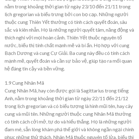
nằm trong khoảng thời gian từ ngày 23/10 đến 21/11 trong
lịch gregorian và biểu trưng bởi con bọ cạp. Những người
thuộc cung Thiên Yết thường có tính cách quyết đoán, sâu
sắc và kiên nhẫn. Họ là những người quyết tâm, năng động và
thích nghi với mọi hoàn cảnh. Thiên Yết thuộc nguyên tố
nước, biểu thị tính chất mạnh mẽ và bí ẩn. Họ hợp với cung
Bạch Dương và cung Cự Giải. Ba cung này đều có tính cách
mạnh mẽ, quyết đoán và cần sự bảo vệ, giúp tạo ra mối quan
hệ đáng tin cậy và bền vững.
1.9 Cung Nhân Mã
Cung Nhân Mã, hay còn được gọi là Sagittarius trong tiếng
Anh, nằm trong khoảng thời gian từ ngày 22/11 đến 21/12
trong lịch gregorian và có biểu tượng là hình mũi tên, hay cây
cung và mũi tên. Những người thuộc cung Nhân Mã thường
có tính cách cởi mở, tự do và hiếu thắng. Họ là những người
đam mê, sẵn lòng khám phá thế giới và không ngần ngại chinh
phục những thử thách. Nhân Mã thuộc nguyên tố lửa, biểu thị