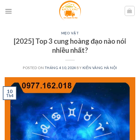
Skip
to
content
MẸO VẶT
[2025] Top 3 cung hoàng đạo nào nói
nhiều nhất?
POSTED ON
THÁNG 4 10, 2024
BY
KIẾN VÀNG HÀ NỘI
10
Th4