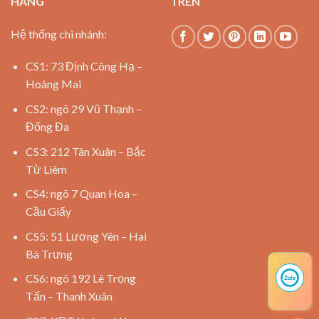
HÀNG
TRÊN
Hệ thống chi nhánh:
CS1: 73 Định Công Hạ –
Hoàng Mai
CS2: ngõ 29 Vũ Thạnh –
Đống Đa
CS3: 212 Tân Xuân – Bắc
Từ Liêm
CS4: ngõ 7 Quan Hoa –
Cầu Giấy
CS5: 51 Lương Yên – Hai
Bà Trưng
CS6: ngõ 192 Lê Trọng
Tấn – Thanh Xuân