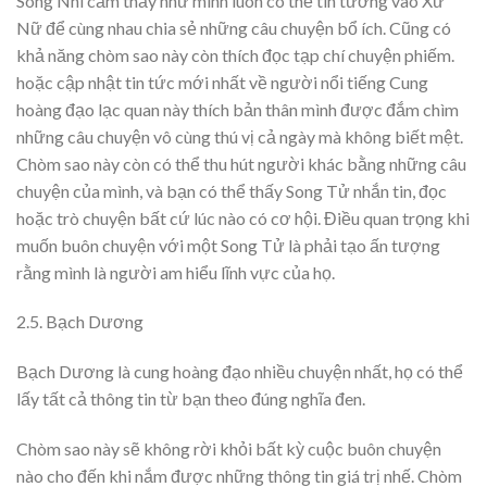
Song Nhi cảm thấy như mình luôn có thể tin tưởng vào Xử
Nữ để cùng nhau chia sẻ những câu chuyện bổ ích. Cũng có
khả năng chòm sao này còn thích đọc tạp chí chuyện phiếm.
hoặc cập nhật tin tức mới nhất về người nổi tiếng Cung
hoàng đạo lạc quan này thích bản thân mình được đắm chìm
những câu chuyện vô cùng thú vị cả ngày mà không biết mệt.
Chòm sao này còn có thể thu hút người khác bằng những câu
chuyện của mình, và bạn có thể thấy Song Tử nhắn tin, đọc
hoặc trò chuyện bất cứ lúc nào có cơ hội. Điều quan trọng khi
muốn buôn chuyện với một Song Tử là phải tạo ấn tượng
rằng mình là người am hiểu lĩnh vực của họ.
2.5. Bạch Dương
Bạch Dương là cung hoàng đạo nhiều chuyện nhất, họ có thể
lấy tất cả thông tin từ bạn theo đúng nghĩa đen.
Chòm sao này sẽ không rời khỏi bất kỳ cuộc buôn chuyện
nào cho đến khi nắm được những thông tin giá trị nhế. Chòm