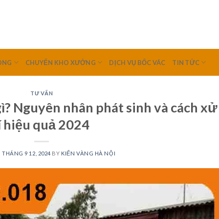
ÒNG
CHUYỂN KHO XƯỞNG
DỊCH VỤ BỐC VÁC
TIN TỨC
TƯ VẤN
gì? Nguyên nhân phát sinh và cách xử
í hiệu quả 2024
N
THÁNG 9 12, 2024
BY
KIẾN VÀNG HÀ NỘI