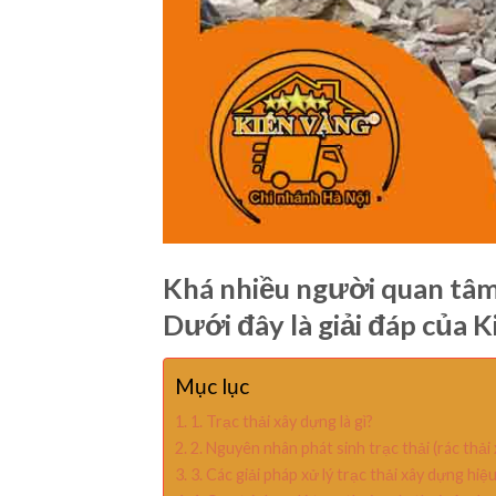
Khá nhiều người quan tâm 
Dưới đây là giải đáp của K
Mục lục
1. Trạc thải xây dựng là gì?
2. Nguyên nhân phát sinh trạc thải (rác thải
3. Các giải pháp xử lý trạc thải xây dựng hiệ