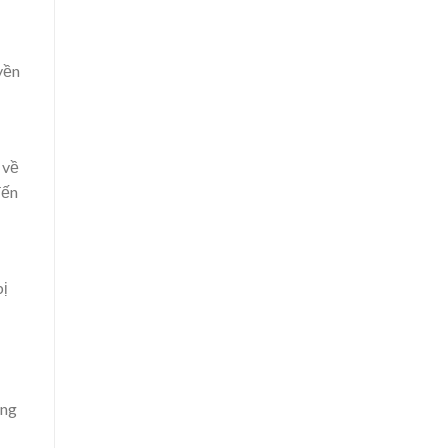
yền
 về
đến
bị
ông