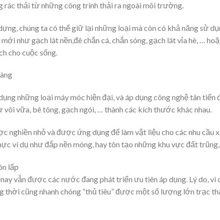
 rác thải từ những công trình thải ra ngoài môi trường.
ây dựng, chúng ta có thể giữ lại những loại mà còn có khả năng sử d
g mới như gạch lát nền,đê chắn cá, chắn sóng, gạch lát vỉa hè, … ho
ch cho cuộc sống.
sàng
dụng những loại máy móc hiện đại, và áp dụng công nghệ tân tiến 
ư vôi vữa, bê tông, gạch ngói, … thành các kích thước khác nhau.
ược nghiền nhỏ và được ứng dụng để làm vật liệu cho các nhu cầu 
hực ví dụ như đắp nền móng, hay tôn tạo những khu vực đất trũng,
ôn lấp
 nay vẫn được các nước đang phát triển ưu tiên áp dụng. Lý do, vì 
ồng thời cũng nhanh chóng “thủ tiêu” được một số lượng lớn trạc th